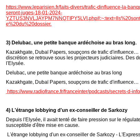
https://www.leparisien.fr/faits-
divers/trafic-
dinfluence-
la-
banq
seront-
juges-
18-
01-
2024-
YZTUS3NVLJAYPM7NNQTIPY5LVI.php#:~:text=Ils%20so
e%20du%20dossier.
3) Delubac, une petite banque ardéchoise au bras long.
Kazakhgate, Dubaï Papers, soupçons de trafic d'influence… 
discrétion se retrouve sous les projecteurs judiciaires. Des
l'Elysée.
Delubac, une petite banque ardéchoise au bras long
Kazakhgate, Dubaï Papers, soupçons de trafic d'influence… D
https://www.radiofrance.fr/franceinter/podcasts/secrets-
d-
inf
4) L'étrange lobbying d'un ex-
conseiller de Sarkozy
Depuis l'Elysée, il avait tenté de faire pression sur le régul
susceptible d'être mise en cause.
L'étrange lobbying d'un ex-
conseiller de Sarkozy -
L'Expres