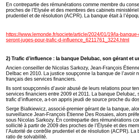
En contrepartie des rémunérations comme membre du conseil, 
proches de l’Elysée et des membres des cabinets ministériels
prudentiel et de résolution (ACPR). La banque était à l’époque
https://www.lemonde.fr/societe/article/2024/01/19/la-
banque-
seront-
juges-
pour-
trafic-
d-
influence_6211761_3224.html
2) Trafic d’influence : la banque Delubac, son gérant et 
Ancien conseiller de Nicolas Sarkozy, Jean-
François Étienne
Delbac en 2010. La justice soupçonne la banque de l’avoir 
français des services financiers.
Ils sont soupçonnés d’avoir abusé de leurs relations pour te
services financiers entre 2009 et 2011. La banque Delubac, s
trafic d’influence, a-
t-
on appris jeudi de source proche du dos
Serge Bialkiewicz, associé-
premier gérant de la banque, alor
surveillance Jean-
François Étienne Des Rosaies, alors préfe
sous Nicolas Sarkozy. En contrepartie des rémunérations 
sollicité à partir de 2009 des proches de l’Élysée et des me
l’Autorité de contrôle prudentiel et de résolution (ACPR). La
ratio de solvabilité.