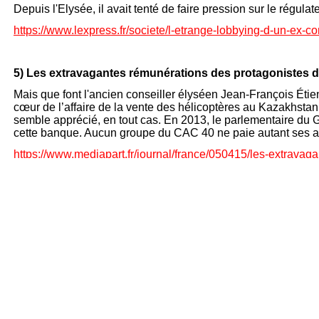
Depuis l'Elysée, il avait tenté de faire pression sur le régul
https://www.lexpress.fr/societe/l-
etrange-
lobbying-
d-
un-
ex-
co
5) Les extravagantes rémunérations des protagonistes 
Mais que font l'ancien conseiller élyséen Jean-
François Étie
cœur de l’affaire de la vente des hélicoptères au Kazakhstan
semble apprécié, en tout cas. En 2013, le parlementaire du 
cette banque. Aucun groupe du CAC 40 ne paie autant ses a
https://www.mediapart.fr/journal/france/050415/les-
extravaga
delubac
6) Un ex-
conseiller de Nicolas Sarkozy mis en examen pou
L’ex-
préfet Jean-
François Etienne des Rosaies, en poste à l
rémunération pour avoir siégé au conseil de surveillance de
https://www.lemonde.fr/les-
decodeurs/article/2022/07/14/un-
influence-
dans-
l-
affaire-
delubac_6134790_4355770.html